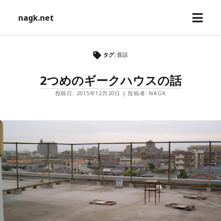
メ
nagk.net
ニ
ュ
ー
タグ:
昔話
を
開
2つめのギークハウスの話
く
投稿日: 2015年12月20日 | 投稿者: NAGK