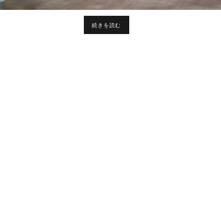
2
続きを読む
つ
め
の
ギ
ー
ク
ハ
ウ
ス
の
話