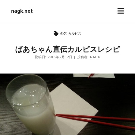
メ
nagk.net
ニ
ュ
ー
タグ:
カルピス
を
開
ばあちゃん直伝カルピスレシピ
く
投稿日: 2015年2月12日 | 投稿者: NAGK